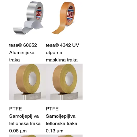
tesa® 60652
tesa® 4342 UV
Aluminijska
otporna
traka
maskirna traka
PTFE
PTFE
Samoljepljiva
Samoljepljiva
teflonska traka
teflonska traka
0.08 μm
0.13 μm