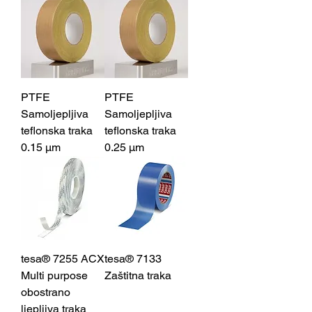
PTFE
PTFE
Samoljepljiva
Samoljepljiva
teflonska traka
teflonska traka
0.15 μm
0.25 μm
tesa® 7255 ACX
tesa® 7133
Multi purpose
Zaštitna traka
obostrano
ljepljiva traka