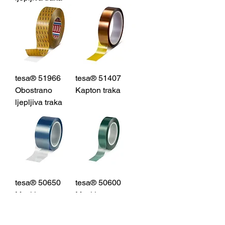
tesa® 51966
tesa® 51407
Obostrano
Kapton traka
ljepljiva traka
tesa® 50650
tesa® 50600
Maskirna
Maskirna
zaštitna traka za
zaštitna traka za
visoke
visoke