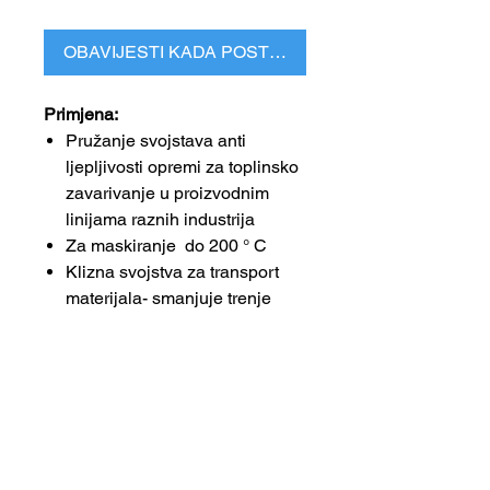
OBAVIJESTI KADA POSTANE DOSTUPNO
Primjena:
Pružanje svojstava anti
ljepljivosti opremi za toplinsko
zavarivanje u proizvodnim
linijama raznih industrija
Za maskiranje do 200 ° C
Klizna svojstva za transport
materijala- smanjuje trenje
Prednosti:
Nisko trenje
Svojstva protiv ljepljenja na
svojoj površini
Otporan je na kemijske,
mehaničke i toplinske utjecaje