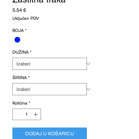
Cijena
5,54 €
Uključen PDV
BOJA
*
DUŽINA
*
ŠIRINA
*
Količina
*
DODAJ U KOŠARICU