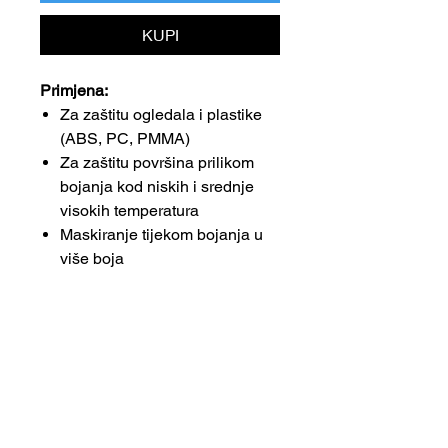
KUPI
Primjena:
Za zaštitu ogledala i plastike
(ABS, PC, PMMA)
Za zaštitu površina prilikom
bojanja kod niskih i srednje
visokih temperatura
Maskiranje tijekom bojanja u
više boja
Zaštita od prljavštine i
oštećenja lakiranih i
neobojenih dijelova
Tehnički podaci: