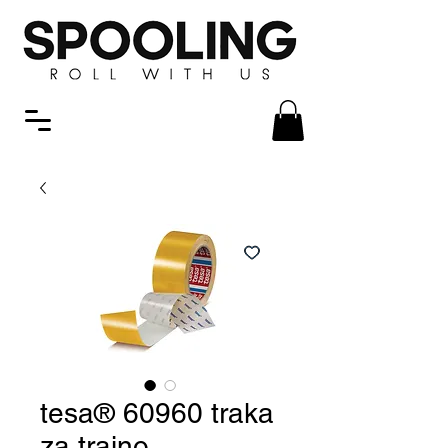
tesa® 60960 traka
za trajno