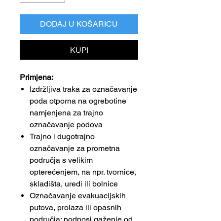
DODAJ U KOŠARICU
KUPI
Primjena:
Izdržljiva traka za označavanje
poda otporna na ogrebotine
namjenjena za trajno
označavanje podova
Trajno i dugotrajno
označavanje za prometna
područja s velikim
opterećenjem, na npr. tvornice,
skladišta, uredi ili bolnice
Označavanje evakuacijskih
putova, prolaza ili opasnih
područja; podnosi gaženje od