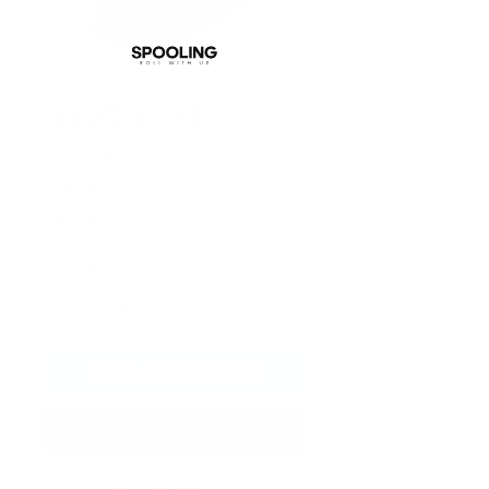
tesa® 6094
Dispenzer
Cijena
190,70 €
Uključen PDV
Količina
*
DODAJ U KOŠARICU
KUPI