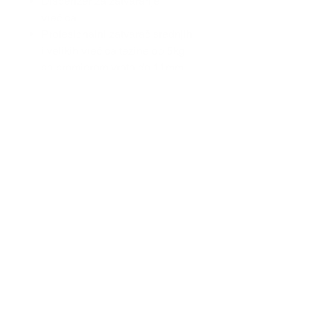
Dispenzer za zatvaranje
vrećica
Profesionalni zatvarač srednjih
i velikih vrećica težine do 5kg
sa promjerom vrata do 11mm
Preporučuje se koristiti TESA
4104 I TESA 4328
Tehnički podaci:
Max promjer role: 170mm
Tehnički list:
Max promjer cora: 76mm
Max širina role: 19mm
Težina: 1350 g
tesa® 6094
O NAMA
POVRAT PROIZVODA
KONTAKT
PRAVILA PRIVATNOSTI