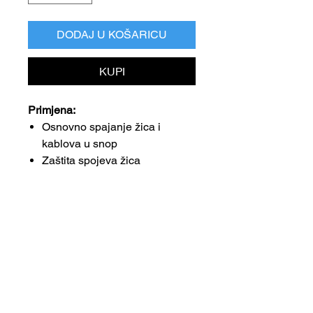
DODAJ U KOŠARICU
KUPI
Primjena:
Osnovno spajanje žica i
kablova u snop
Zaštita spojeva žica
Prednosti:
Otpornost na temperaturu od
125°C
Ljepilo bez otapala
Može se trgati rukom
Tehnički podaci: