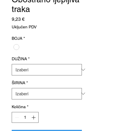
traka
Cijena
9,23 €
Uključen PDV
BOJA
*
DUŽINA
*
ŠIRINA
*
Količina
*