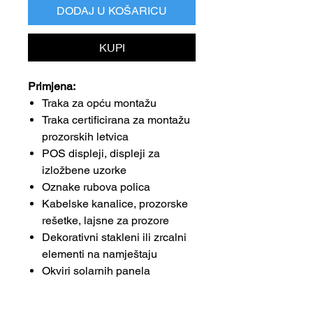
DODAJ U KOŠARICU
KUPI
Primjena:
Traka za opću montažu
Traka certificirana za montažu
prozorskih letvica
POS displeji, displeji za
izložbene uzorke
Oznake rubova polica
Kabelske kanalice, prozorske
rešetke, lajsne za prozore
Dekorativni stakleni ili zrcalni
elementi na namještaju
Okviri solarnih panela
Prednosti: