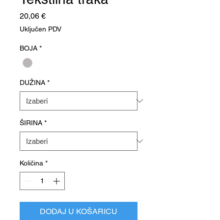
Cijena
20,06 €
Uključen PDV
BOJA
*
DUŽINA
*
ŠIRINA
*
Količina
*
DODAJ U KOŠARICU