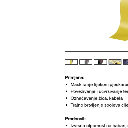
Primjena:
Maskiranje tijekom pjeskare
Povezivanje i učvršivanje teret
Označavanje žica, kabela
Trajno brtvljenje spojeva cij
Prednosti:
Izvrsna otpornost na habanj