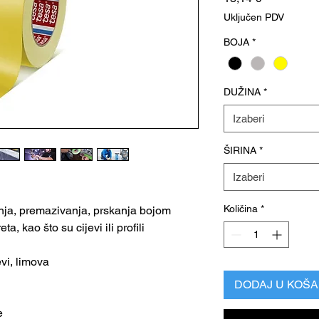
Uključen PDV
BOJA
*
DUŽINA
*
Izaberi
ŠIRINA
*
Izaberi
Količina
*
nja, premazivanja, prskanja bojom
a, kao što su cijevi ili profili
evi, limova
DODAJ U KOŠA
e