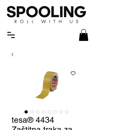
tesa® 4434
Zaštitna traka za