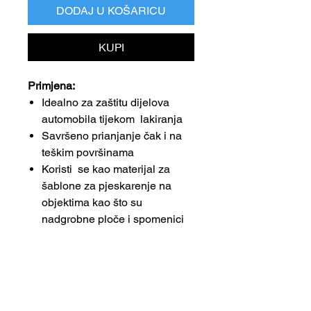
DODAJ U KOŠARICU
KUPI
Primjena:
Idealno za zaštitu dijelova
automobila tijekom lakiranja
Savršeno prianjanje čak i na
teškim površinama
Koristi se kao materijal za
šablone za pjeskarenje na
objektima kao što su
nadgrobne ploče i spomenici
Koristi se kao zaštitni materijal
kod brušenje
Prednosti:
Visoko ljepljiva