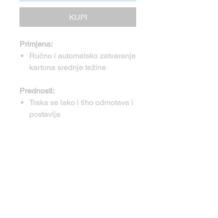
KUPI
Primjena:
Ručno i automatsko zatvaranje
kartona srednje težine
Prednosti:
Traka se lako i tiho odmotava i
postavlja
Reljefna površina sprječava
refleksiju tijekom čitanja
crtičnog koda; to čini proizvod
savršenim za zaštitu
naljepnica
Tehnički podaci: