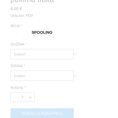
Cijena
8,00 €
Uključen PDV
BOJA
*
DUŽINA
*
ŠIRINA
*
Količina
*
DODAJ U KOŠARICU