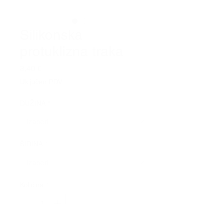
Silikonska
protuklizna traka
Cijena
3,40 €
Uključen PDV
DUŽINA
*
ŠIRINA
*
Količina
*